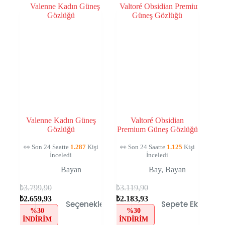
Valenne Kadın Güneş
Valtoré Obsidian
Gözlüğü
Premium Güneş Gözlüğü
👀 Son 24 Saatte
1.287
Kişi
👀 Son 24 Saatte
1.125
Kişi
İnceledi
İnceledi
Bayan
Bay
,
Bayan
₺
3.799,90
₺
3.119,90
₺
2.659,93
₺
2.183,93
Seçenekler
Sepete Ekle
%30
%30
İNDIRIM
İNDIRIM