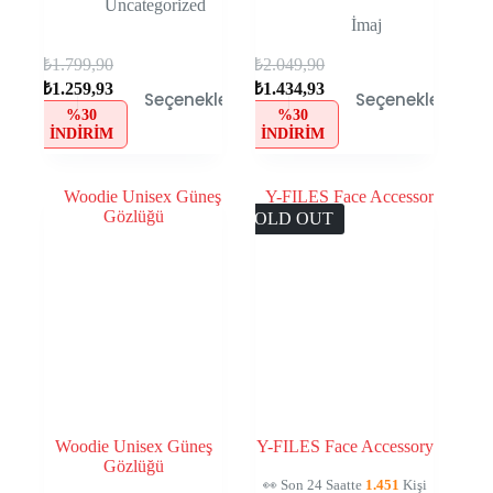
Uncategorized
İmaj
₺
1.799,90
₺
2.049,90
₺
1.259,93
₺
1.434,93
Seçenekler
Seçenekler
%30
%30
İNDIRIM
İNDIRIM
SOLD OUT
Woodie Unisex Güneş
Y-FILES Face Accessory
Gözlüğü
👀 Son 24 Saatte
1.451
Kişi