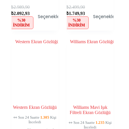
₺
2.989,90
₺
2.499,90
₺
2.092,93
₺
1.749,93
Seçenekler
Seçenekler
%30
%30
İNDIRIM
İNDIRIM
Western Ekran Gözlüğü
Williams Mavi Işık
Filtreli Ekran Gözlüğü
👀 Son 24 Saatte
1.305
Kişi
İnceledi
👀 Son 24 Saatte
1.235
Kişi
İnceledi