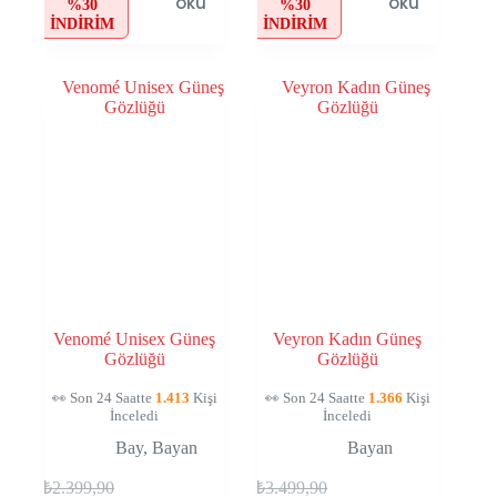
oku
oku
%30
%30
İNDIRIM
İNDIRIM
Venomé Unisex Güneş
Veyron Kadın Güneş
Gözlüğü
Gözlüğü
👀 Son 24 Saatte
1.413
Kişi
👀 Son 24 Saatte
1.366
Kişi
İnceledi
İnceledi
Bay
,
Bayan
Bayan
₺
2.399,90
₺
3.499,90