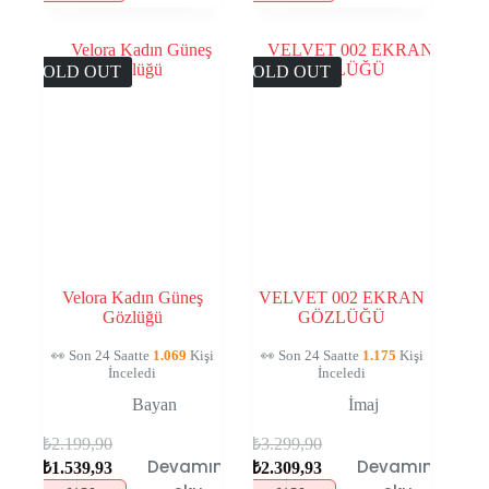
SOLD OUT
SOLD OUT
Velora Kadın Güneş
VELVET 002 EKRAN
Gözlüğü
GÖZLÜĞÜ
👀 Son 24 Saatte
1.069
Kişi
👀 Son 24 Saatte
1.175
Kişi
İnceledi
İnceledi
Bayan
İmaj
₺
2.199,90
₺
3.299,90
Devamını
Devamını
₺
1.539,93
₺
2.309,93