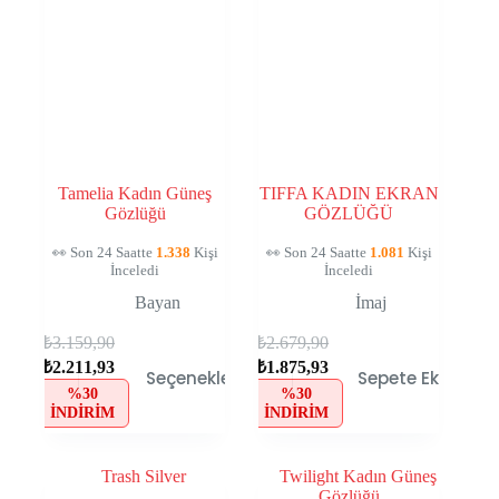
Tamelia Kadın Güneş
TIFFA KADIN EKRAN
Gözlüğü
GÖZLÜĞÜ
👀 Son 24 Saatte
1.338
Kişi
👀 Son 24 Saatte
1.081
Kişi
İnceledi
İnceledi
Bayan
İmaj
₺
3.159,90
₺
2.679,90
₺
2.211,93
₺
1.875,93
Seçenekler
Sepete Ekle
%30
%30
İNDIRIM
İNDIRIM