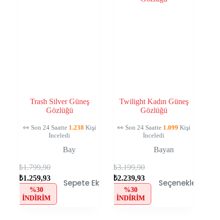
Trash Silver Güneş
Twilight Kadın Güneş
Gözlüğü
Gözlüğü
👀 Son 24 Saatte
1.238
Kişi
👀 Son 24 Saatte
1.099
Kişi
İnceledi
İnceledi
Bay
Bayan
₺
1.799,90
₺
3.199,90
₺
1.259,93
₺
2.239,93
Sepete Ekle
Seçenekler
%30
%30
İNDIRIM
İNDIRIM