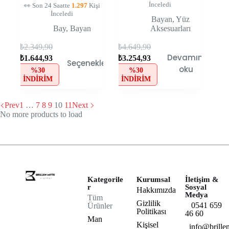
İnceledi
👀 Son 24 Saatte
1.297
Kişi
İnceledi
Bayan
,
Yüz
Bay
,
Bayan
Aksesuarları
₺
2.349,90
₺
4.649,90
Devamını
₺
1.644,93
₺
3.254,93
Seçenekler
oku
%30
%30
İNDIRIM
İNDIRIM
Prev
1
…
7
8
9
10
11
Next
No more products to load
Kategorile
Kurumsal
İletişim &
r
Sosyal
Hakkımızda
Medya
Tüm
Gizlilik
0541 659
Ürünler
Politikası
46 60
Man
Kişisel
info@brillen