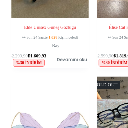
Elde Unisex Güneş Gözlüğü
Élise Cat
🛒
120
Kişinin Sepetinde, Kaçırma!
🛒
118
Kişin
Bay
₺
2.299,90
₺
1.609,93
₺
2.599,90
₺
1.819
Devamını oku
%30 İNDIRIM
%30 İNDIRIM
SOLD OUT