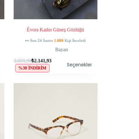
Évora Kadın Güneş Gözlüğü
🛒
148
Kişinin Sepetinde, Kaçırma!
Bayan
₺
3.059,90
₺
2.141,93
Seçenekler
%30 İNDIRIM