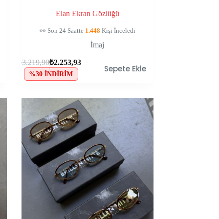
Elan Ekran Gözlüğü
🛒
111
Kişinin Sepetinde, Kaçırma!
İmaj
₺
3.219,90
₺
2.253,93
Sepete Ekle
%30 İNDIRIM