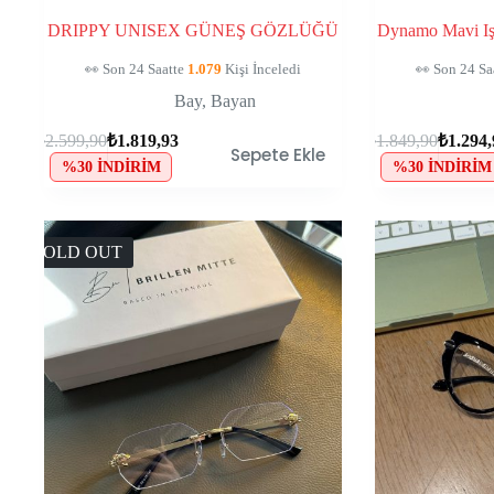
DRIPPY UNISEX GÜNEŞ GÖZLÜĞÜ
Dynamo Mavi Işı
🛒
115
Kişinin Sepetinde, Kaçırma!
🛒
115
Kişin
Bay
,
Bayan
₺
2.599,90
₺
1.819,93
₺
1.849,90
₺
1.294
Sepete Ekle
%30 İNDIRIM
%30 İNDIRIM
SOLD OUT