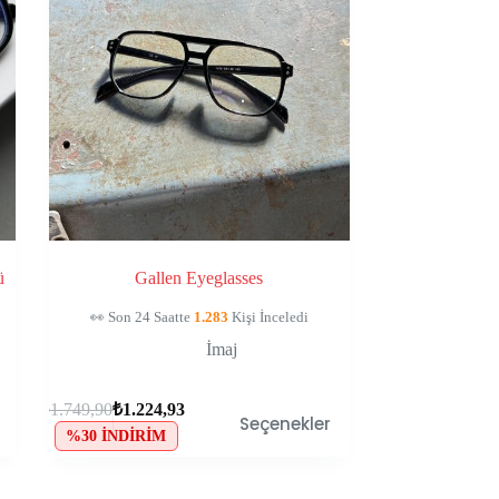
ü
Gallen Eyeglasses
🛒
139
Kişinin Sepetinde, Kaçırma!
İmaj
₺
1.749,90
₺
1.224,93
Seçenekler
%30 İNDIRIM