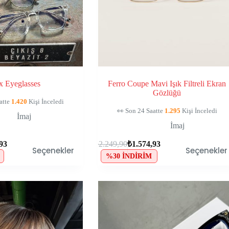
ix Eyeglasses
Ferro Coupe Mavi Işık Filtreli Ekran
Gözlüğü
in Sepetinde, Kaçırma!
🛒
102
Kişinin Sepetinde, Kaçırma!
İmaj
İmaj
,93
₺
2.249,90
₺
1.574,93
Seçenekler
Seçenekler
%30 İNDIRIM