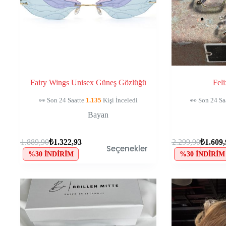
Fairy Wings Unisex Güneş Gözlüğü
Fel
🛒
132
Kişinin Sepetinde, Kaçırma!
🛒
145
Kişin
Bayan
₺
1.889,90
₺
1.322,93
₺
2.299,90
₺
1.609
Seçenekler
%30 İNDIRIM
%30 İNDIRIM