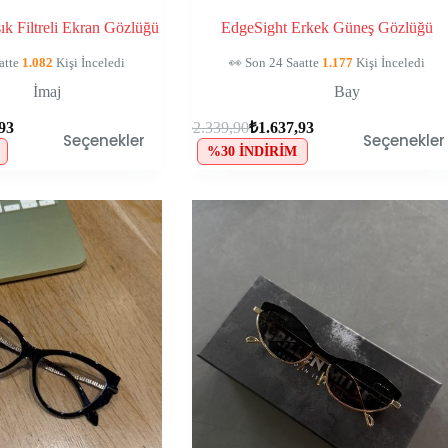
k Filtreli Ekran Gözlüğü
EdgeSight Erkek Güneş Gözlüğü
in Sepetinde, Kaçırma!
🛒
110
Kişinin Sepetinde, Kaçırma!
İmaj
Bay
,93
₺
2.339,90
₺
1.637,93
Seçenekler
Seçenekler
%30 İNDIRIM