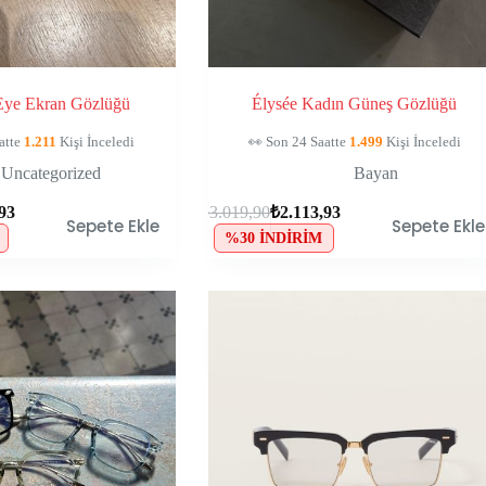
 Eye Ekran Gözlüğü
Élysée Kadın Güneş Gözlüğü
in Sepetinde, Kaçırma!
🛒
123
Kişinin Sepetinde, Kaçırma!
Uncategorized
Bayan
,93
₺
3.019,90
₺
2.113,93
Sepete Ekle
Sepete Ekle
%30 İNDIRIM