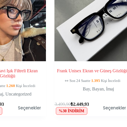
vi Işık Filtreli Ekran
Frank Unisex Ekran ve Güneş Gözlüğ
Gözlüğü
🛒
135
Kişinin Sepetinde, Kaçırma!
in Sepetinde, Kaçırma!
Bay
,
Bayan
,
İmaj
aj
,
Uncategorized
,93
₺
3.499,90
₺
2.449,93
Seçenekler
Seçenekler
%30 İNDIRIM