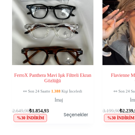
FerroX Panthera Mavi Işık Filtreli Ekran
Flavienne Ma
Gözlüğü
🛒
124
Kişinin Sepetinde, Kaçırma!
🛒
124
Kişin
İmaj
İm
₺
2.649,90
₺
1.854,93
₺
3.199,90
₺
2.239
Seçenekler
%30 İNDIRIM
%30 İNDIRIM