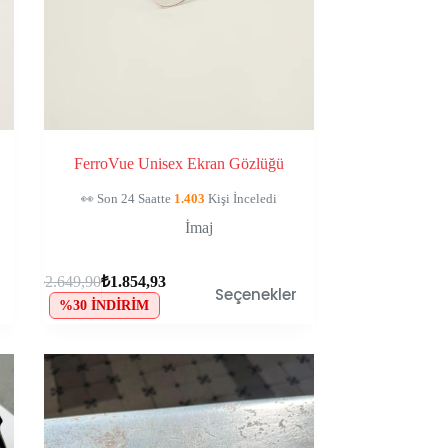
FerroVue Unisex Ekran Gözlüğü
🛒
127
Kişinin Sepetinde, Kaçırma!
İmaj
₺
2.649,90
₺
1.854,93
Seçenekler
%30 İNDIRIM