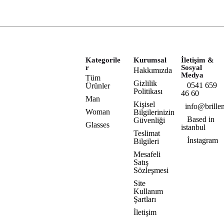
Kategorile
Kurumsal
İletişim &
r
Sosyal
Hakkımızda
Medya
Tüm
Gizlilik
0541 659
Ürünler
Politikası
46 60
Man
Kişisel
info@brillen
Woman
Bilgilerinizin
Based in
Güvenliği
Glasses
istanbul
Teslimat
İnstagram
Bilgileri
Mesafeli
Satış
Sözleşmesi
Site
Kullanım
Şartları
İletişim