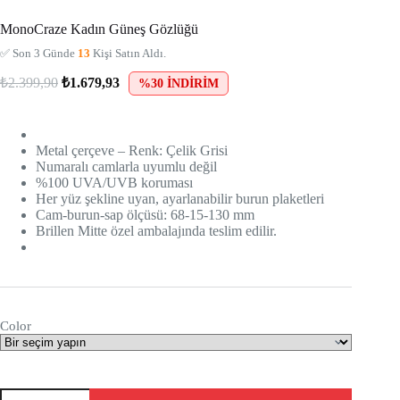
MonoCraze Kadın Güneş Gözlüğü
✅ Son 3 Günde
13
Kişi Satın Aldı.
₺
2.399,90
₺
1.679,93
%30 İNDIRIM
Metal çerçeve – Renk: Çelik Grisi
Numaralı camlarla uyumlu değil
%100 UVA/UVB koruması
Her yüz şekline uyan, ayarlanabilir burun plaketleri
Cam-burun-sap ölçüsü: 68-15-130 mm
Brillen Mitte özel ambalajında teslim edilir.
Color